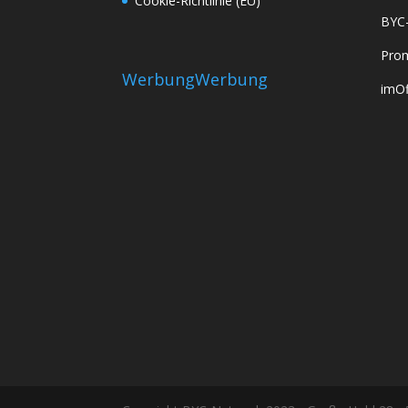
Cookie-Richtlinie (EU)
BYC
Prom
Werbung
Werbung
imOf