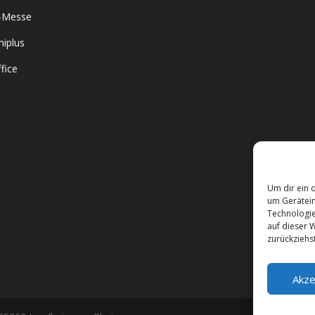
-Messe
iplus
fice
Um dir ein 
um Gerätein
Technologie
auf dieser 
zurückziehs
Akze