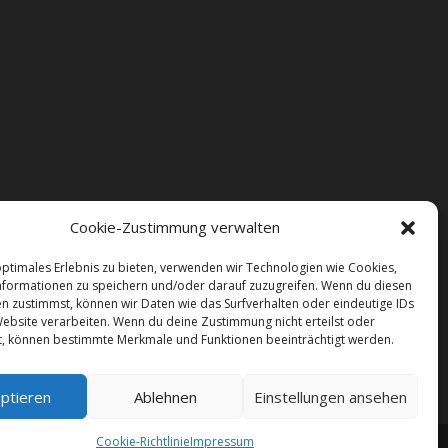
Cookie-Zustimmung verwalten
optimales Erlebnis zu bieten, verwenden wir Technologien wie Cookies,
formationen zu speichern und/oder darauf zuzugreifen. Wenn du diesen
n zustimmst, können wir Daten wie das Surfverhalten oder eindeutige IDs
Website verarbeiten. Wenn du deine Zustimmung nicht erteilst oder
t, können bestimmte Merkmale und Funktionen beeinträchtigt werden.
ptieren
Ablehnen
Einstellungen ansehen
Cookie-Richtlinie
Impressum