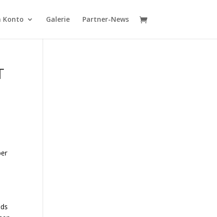
 Konto
Galerie
Partner-News
T
ber
nds