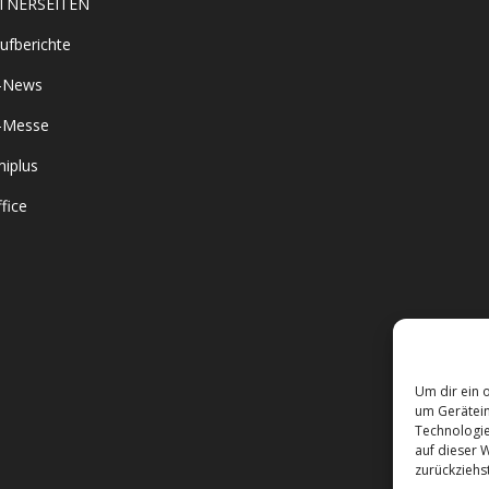
TNERSEITEN
ufberichte
-News
-Messe
iplus
fice
Um dir ein 
um Gerätein
Technologie
auf dieser 
zurückziehs