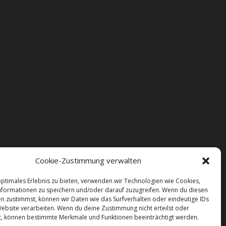
Cookie-Zustimmung verwalten
optimales Erlebnis zu bieten, verwenden wir Technologien wie Cookies,
formationen zu speichern und/oder darauf zuzugreifen. Wenn du diesen
n zustimmst, können wir Daten wie das Surfverhalten oder eindeutige IDs
Website verarbeiten. Wenn du deine Zustimmung nicht erteilst oder
t, können bestimmte Merkmale und Funktionen beeinträchtigt werden.