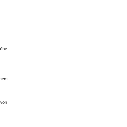
höhe
einem
 von