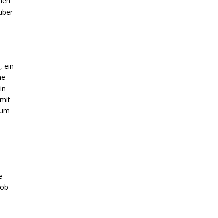
chen
über
, ein
ne
in
 mit
 zum
e
e
 ob