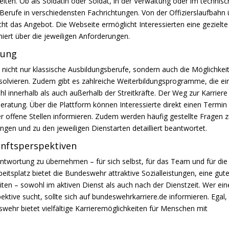
eiten.
Ob als Soldatin oder Soldat, in der Verwaltung oder im technis
Berufe in verschiedensten Fachrichtungen. Von der Offizierslaufbahn 
cht das Angebot. Die Webseite ermöglicht Interessierten eine gezielte
iert über die jeweiligen Anforderungen.
dung
nicht nur klassische Ausbildungsberufe, sondern auch die Möglichkeit
bsolvieren. Zudem gibt es zahlreiche Weiterbildungsprogramme, die ei
hl innerhalb als auch außerhalb der Streitkräfte.
Der Weg zur Karriere 
eratung. Über die Plattform können Interessierte direkt einen Termin
er offene Stellen informieren. Zudem werden häufig gestellte Fragen
en und zu den jeweiligen Dienstarten detailliert beantwortet.
unftsperspektiven
ntwortung zu übernehmen – für sich selbst, für das Team und für die
itsplatz bietet die Bundeswehr attraktive Sozialleistungen, eine gut
iten – sowohl im aktiven Dienst als auch nach der Dienstzeit.
Wer ein
ktive sucht, sollte sich auf bundeswehrkarriere.de informieren. Egal,
eswehr bietet vielfältige Karrieremöglichkeiten für Menschen mit