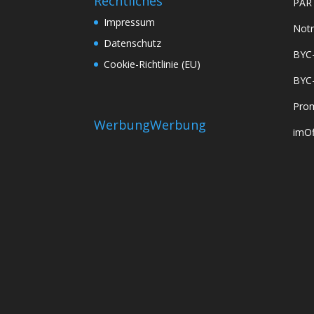
Rechtliches
PAR
Impressum
Notr
Datenschutz
BYC
Cookie-Richtlinie (EU)
BYC
Prom
Werbung
Werbung
imOf