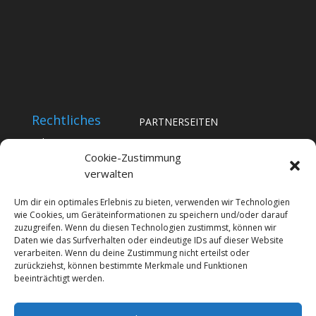
Rechtliches
PARTNERSEITEN
Impressum
Notrufberichte
Cookie-Zustimmung
Datenschutz
verwalten
BYC-News
Cookie-Richtlinie (EU)
BYC-Messe
Um dir ein optimales Erlebnis zu bieten, verwenden wir Technologien
wie Cookies, um Geräteinformationen zu speichern und/oder darauf
Promiplus
zuzugreifen. Wenn du diesen Technologien zustimmst, können wir
Daten wie das Surfverhalten oder eindeutige IDs auf dieser Website
imOffice
verarbeiten. Wenn du deine Zustimmung nicht erteilst oder
zurückziehst, können bestimmte Merkmale und Funktionen
beeinträchtigt werden.