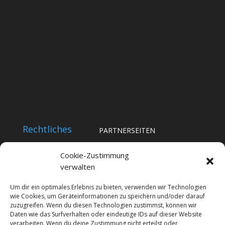
Rechtliches
PARTNERSEITEN
Impressum
Notrufberichte
Cookie-Zustimmung
Datenschutz
verwalten
BYC-News
Cookie-Richtlinie (EU)
BYC-Messe
Um dir ein optimales Erlebnis zu bieten, verwenden wir Technologien
wie Cookies, um Geräteinformationen zu speichern und/oder darauf
Promiplus
zuzugreifen. Wenn du diesen Technologien zustimmst, können wir
Daten wie das Surfverhalten oder eindeutige IDs auf dieser Website
imOffice
verarbeiten. Wenn du deine Zustimmung nicht erteilst oder