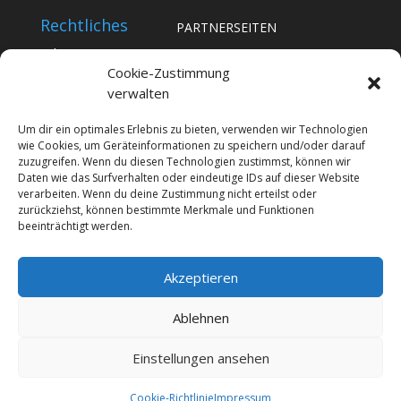
Rechtliches
PARTNERSEITEN
Impressum
Notrufberichte
Cookie-Zustimmung
Datenschutz
verwalten
BYC-News
Cookie-Richtlinie (EU)
BYC-Messe
Um dir ein optimales Erlebnis zu bieten, verwenden wir Technologien
wie Cookies, um Geräteinformationen zu speichern und/oder darauf
Promiplus
zuzugreifen. Wenn du diesen Technologien zustimmst, können wir
Daten wie das Surfverhalten oder eindeutige IDs auf dieser Website
imOffice
verarbeiten. Wenn du deine Zustimmung nicht erteilst oder
zurückziehst, können bestimmte Merkmale und Funktionen
beeinträchtigt werden.
Akzeptieren
Ablehnen
Einstellungen ansehen
Copyright BYC-Network 2023 - Große Hohl 28 - 55263
Ingelheim am Rhein
Cookie-Richtlinie
Impressum