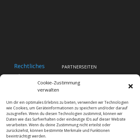
Rechtliches
PARTNERSEITEN
Impressum
Notrufberichte
Cookie-Zustimmung
Datenschutz
verwalten
BYC-News
Cookie-Richtlinie (EU)
BYC-Messe
Um dir ein optimales Erlebnis zu bieten, verwenden wir Technologien
wie Cookies, um Geräteinformationen zu speichern und/oder darauf
Promiplus
zuzugreifen. Wenn du diesen Technologien zustimmst, können wir
Daten wie das Surfverhalten oder eindeutige IDs auf dieser Website
imOffice
verarbeiten. Wenn du deine Zustimmung nicht erteilst oder
zurückziehst, können bestimmte Merkmale und Funktionen
beeinträchtigt werden.