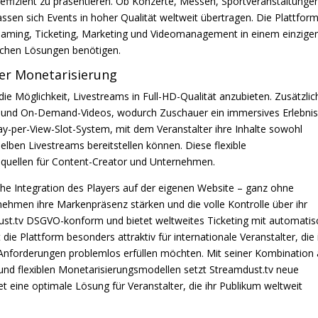
nd effizient zu präsentieren. Ob Konzerte, Messen, Sportveranstaltunge
ssen sich Events in hoher Qualität weltweit übertragen. Die Plattfor
reaming, Ticketing, Marketing und Videomanagement in einem einzige
schen Lösungen benötigen.
ler Monetarisierung
die Möglichkeit, Livestreams in Full-HD-Qualität anzubieten. Zusätzlic
s und On-Demand-Videos, wodurch Zuschauer ein immersives Erlebni
y-per-View-Slot-System, mit dem Veranstalter ihre Inhalte sowohl
selben Livestreams bereitstellen können. Diese flexible
quellen für Content-Creator und Unternehmen.
fache Integration des Players auf der eigenen Website – ganz ohne
hmen ihre Markenpräsenz stärken und die volle Kontrolle über ihr
ust.tv DSGVO-konform und bietet weltweites Ticketing mit automatis
e Plattform besonders attraktiv für internationale Veranstalter, die 
e Anforderungen problemlos erfüllen möchten.
Mit seiner Kombination
 und flexiblen Monetarisierungsmodellen setzt Streamdust.tv neue
t eine optimale Lösung für Veranstalter, die ihr Publikum weltweit