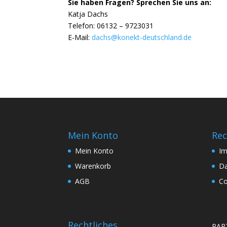
Sie haben Fragen? Sprechen Sie uns an:
Katja Dachs
Telefon: 06132 – 9723031
E-Mail:
dachs@konekt-deutschland.de
Mein Konto
Rec
Mein Konto
I
Warenkorb
Da
AGB
Co
Rechtliches
PAR