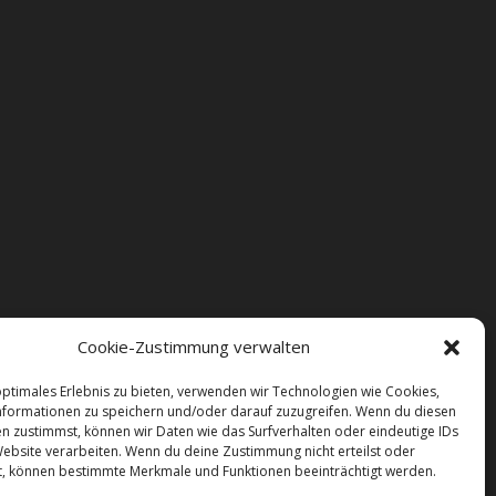
Cookie-Zustimmung verwalten
optimales Erlebnis zu bieten, verwenden wir Technologien wie Cookies,
formationen zu speichern und/oder darauf zuzugreifen. Wenn du diesen
n zustimmst, können wir Daten wie das Surfverhalten oder eindeutige IDs
Website verarbeiten. Wenn du deine Zustimmung nicht erteilst oder
t, können bestimmte Merkmale und Funktionen beeinträchtigt werden.