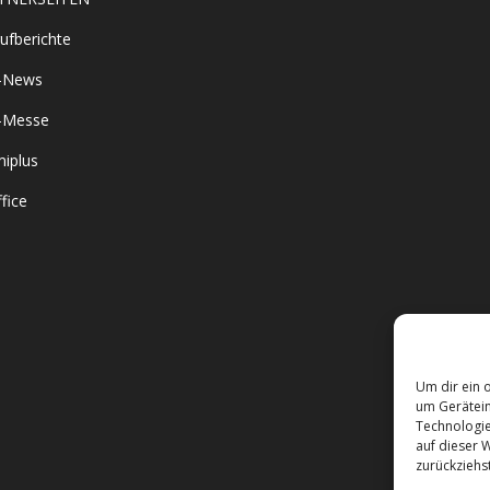
ufberichte
-News
-Messe
iplus
fice
Um dir ein 
um Gerätein
Technologie
auf dieser 
zurückziehs