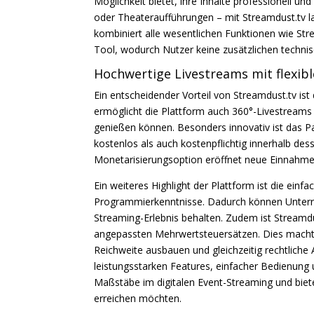
Möglichkeit bietet, ihre Inhalte professionell u
oder Theateraufführungen – mit Streamdust.tv la
kombiniert alle wesentlichen Funktionen wie St
Tool, wodurch Nutzer keine zusätzlichen techni
Hochwertige Livestreams mit flexib
Ein entscheidender Vorteil von Streamdust.tv ist 
ermöglicht die Plattform auch 360°-Livestream
genießen können. Besonders innovativ ist das Pa
kostenlos als auch kostenpflichtig innerhalb des
Monetarisierungsoption eröffnet neue Einnahme
Ein weiteres Highlight der Plattform ist die ein
Programmierkenntnisse. Dadurch können Unterne
Streaming-Erlebnis behalten. Zudem ist Streamd
angepassten Mehrwertsteuersätzen. Dies macht di
Reichweite ausbauen und gleichzeitig rechtlich
leistungsstarken Features, einfacher Bedienung
Maßstäbe im digitalen Event-Streaming und biete
erreichen möchten.