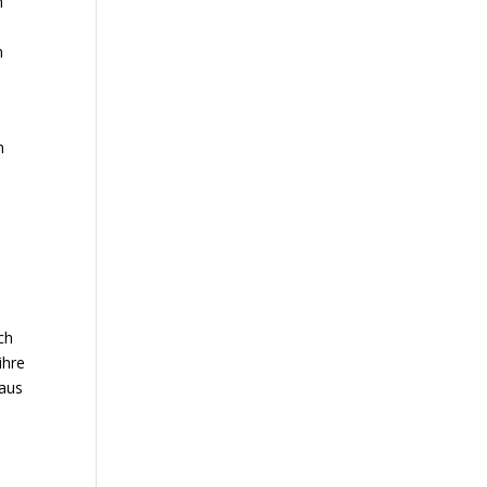
n
m
n
h
s
ch
ihre
 aus