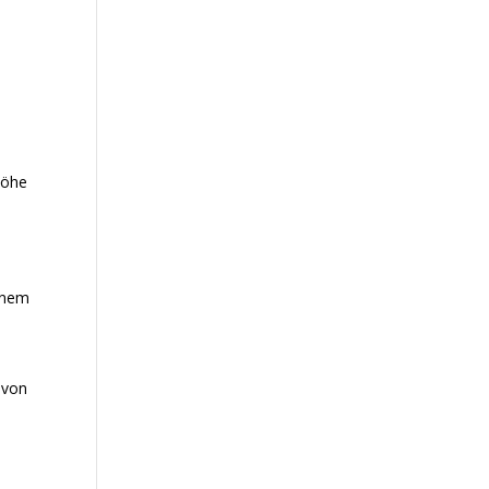
höhe
einem
 von